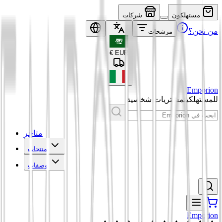
مستهلكون
شركات
من نحن؟
مرشحات
€
EUR
Emporion
للمستهلكين
مشتريات شخصية
متاجر
منتجات
وصفات
Emporion