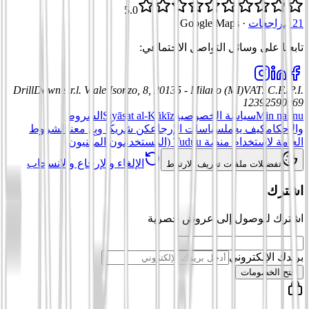
5.0
21 مراجعات
·
Google Maps
تابعنا على وسائل التواصل الاجتماعي
:
DrillDown s.r.l.
Viale Isonzo, 8, 20135 - Milano (MI)
VAT
:
C.F./P.I.
12392590969
Min nahnu
سياسة الخصوصية
Siyāsat al-Kūkīz
الشروط
والأحكام
كيف يعمل
سياسات الإرجاع
كن شريكًا وبِع معنا
الشروط
العامة لاستخدام منصة Tuduu (المستخدمون المهنيون)
الإلغاء والإرجاع والانسحاب
تفضيلات ملفات تعريف الارتباط
اشترك
اشترك للوصول إلى عروض حصرية
بريدك الإلكتروني
افتح الخصومات