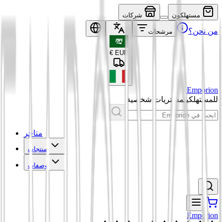
مستهلكون
شركات
من نحن؟
مرشحات
€
EUR
Emporion
للمستهلكين
مشتريات شخصية
متاجر
منتجات
وصفات
Emporion