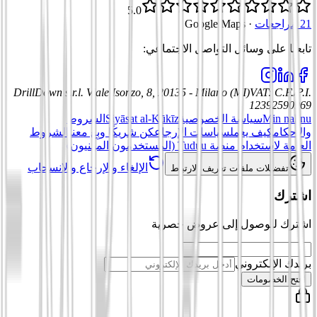
5.0
21 مراجعات
·
Google Maps
تابعنا على وسائل التواصل الاجتماعي
:
DrillDown s.r.l.
Viale Isonzo, 8, 20135 - Milano (MI)
VAT
:
C.F./P.I.
12392590969
Min nahnu
سياسة الخصوصية
Siyāsat al-Kūkīz
الشروط
والأحكام
كيف يعمل
سياسات الإرجاع
كن شريكًا وبِع معنا
الشروط
العامة لاستخدام منصة Tuduu (المستخدمون المهنيون)
الإلغاء والإرجاع والانسحاب
تفضيلات ملفات تعريف الارتباط
اشترك
اشترك للوصول إلى عروض حصرية
بريدك الإلكتروني
افتح الخصومات