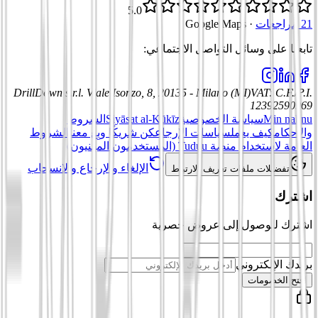
5.0
21 مراجعات
·
Google Maps
تابعنا على وسائل التواصل الاجتماعي
:
DrillDown s.r.l.
Viale Isonzo, 8, 20135 - Milano (MI)
VAT
:
C.F./P.I.
12392590969
Min nahnu
سياسة الخصوصية
Siyāsat al-Kūkīz
الشروط
والأحكام
كيف يعمل
سياسات الإرجاع
كن شريكًا وبِع معنا
الشروط
العامة لاستخدام منصة Tuduu (المستخدمون المهنيون)
الإلغاء والإرجاع والانسحاب
تفضيلات ملفات تعريف الارتباط
اشترك
اشترك للوصول إلى عروض حصرية
بريدك الإلكتروني
افتح الخصومات