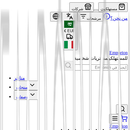
مستهلكون
شركات
من نحن؟
مرشحات
€
EUR
Emporion
للمستهلكين
مشتريات شخصية
متاجر
منتجات
وصفات
Emporion