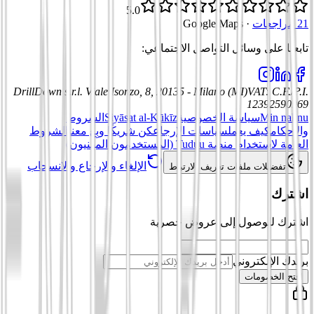
5.0
21 مراجعات
·
Google Maps
تابعنا على وسائل التواصل الاجتماعي
:
DrillDown s.r.l.
Viale Isonzo, 8, 20135 - Milano (MI)
VAT
:
C.F./P.I.
12392590969
Min nahnu
سياسة الخصوصية
Siyāsat al-Kūkīz
الشروط
والأحكام
كيف يعمل
سياسات الإرجاع
كن شريكًا وبِع معنا
الشروط
العامة لاستخدام منصة Tuduu (المستخدمون المهنيون)
الإلغاء والإرجاع والانسحاب
تفضيلات ملفات تعريف الارتباط
اشترك
اشترك للوصول إلى عروض حصرية
بريدك الإلكتروني
افتح الخصومات