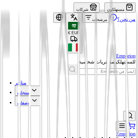
مستهلكون
شركات
من نحن؟
مرشحات
€
EUR
Emporion
للمستهلكين
مشتريات شخصية
متاجر
منتجات
وصفات
Emporion