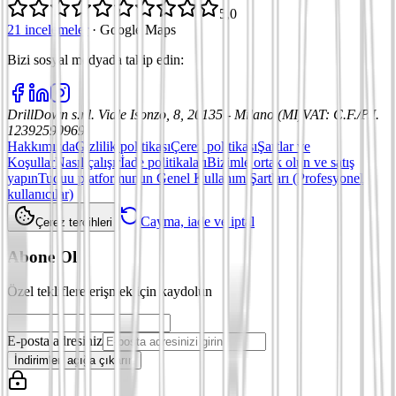
5,0
21 incelemeler
·
Google Maps
Bizi sosyal medyada takip edin
:
DrillDown s.r.l.
Viale Isonzo, 8, 20135 - Milano (MI)
VAT
:
C.F./P.I.
12392590969
Hakkımızda
Gizlilik politikası
Çerez politikası
Şartlar ve
Koşullar
Nasıl çalışır
İade politikaları
Bizimle ortak olun ve satış
yapın
Tuduu platformunun Genel Kullanım Şartları (Profesyonel
kullanıcılar)
Cayma, iade ve iptal
Çerez tercihleri
Abone Ol
Özel tekliflere erişmek için kaydolun
E-posta adresiniz
İndirimleri açığa çıkarın