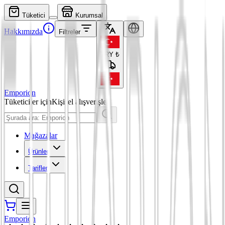
Tüketici
Kurumsal
Hakkımızda
Filtreler
TRY
₺
Emporion
Tüketiciler için
Kişisel alışverişler
Mağazalar
Ürünler
Tarifler
Emporion