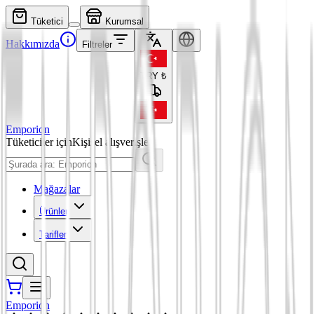
Tüketici
Kurumsal
Hakkımızda
Filtreler
TRY
₺
Emporion
Tüketiciler için
Kişisel alışverişler
Mağazalar
Ürünler
Tarifler
Emporion