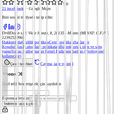
5,0
21 incelemeler
·
Google Maps
Bizi sosyal medyada takip edin
:
DrillDown s.r.l.
Viale Isonzo, 8, 20135 - Milano (MI)
VAT
:
C.F./P.I.
12392590969
Hakkımızda
Gizlilik politikası
Çerez politikası
Şartlar ve
Koşullar
Nasıl çalışır
İade politikaları
Bizimle ortak olun ve satış
yapın
Tuduu platformunun Genel Kullanım Şartları (Profesyonel
kullanıcılar)
Cayma, iade ve iptal
Çerez tercihleri
Abone Ol
Özel tekliflere erişmek için kaydolun
E-posta adresiniz
İndirimleri açığa çıkarın