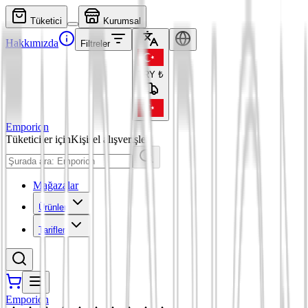
Tüketici
Kurumsal
Hakkımızda
Filtreler
TRY
₺
Emporion
Tüketiciler için
Kişisel alışverişler
Mağazalar
Ürünler
Tarifler
Emporion