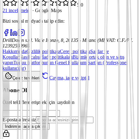
5,0
21 incelemeler
·
Google Maps
Bizi sosyal medyada takip edin
:
DrillDown s.r.l.
Viale Isonzo, 8, 20135 - Milano (MI)
VAT
:
C.F./P.I.
12392590969
Hakkımızda
Gizlilik politikası
Çerez politikası
Şartlar ve
Koşullar
Nasıl çalışır
İade politikaları
Bizimle ortak olun ve satış
yapın
Tuduu platformunun Genel Kullanım Şartları (Profesyonel
kullanıcılar)
Cayma, iade ve iptal
Çerez tercihleri
Abone Ol
Özel tekliflere erişmek için kaydolun
E-posta adresiniz
İndirimleri açığa çıkarın