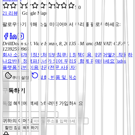
5.0
21 리뷰
·
Google Maps
팔로우하기 위해 소셜 미디어에서 우리를 팔로우하세요
:
DrillDown s.r.l.
Viale Isonzo, 8, 20135 - Milano (MI)
VAT
:
C.F./P.I.
12392590969
회사 소개
개인정보처리방침
쿠키 정책
이용 약관
어떻게 작동하
나요
반품 정책
파트너가 되어 우리와 함께 판매하세요
Tuduu
플랫폼 일반 이용약관(전문 사용자)
철회, 반품 및 취소
쿠키 설정
구독하기
독점 혜택에 액세스하려면 가입하세요
귀하의 이메일
할인 잠금 해제하기