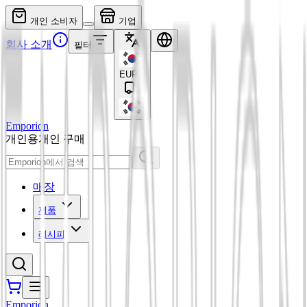
개인 소비자
기업
회사 소개
필터
EUR
€
Emporion
개인용
개인 구매
매장
제품
레시피
Emporion