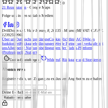
5,0
21 Rezensionen
·
Google Maps
Folge uns in den sozialen Medien
:
DrillDown s.r.l.
Viale Isonzo, 8, 20135 - Milano (MI)
VAT
:
C.F./P.I.
12392590969
Über uns
Datenschutzerklärung
Cookie-Richtlinie
AGB
Wie es
funktioniert
Rückgabebedingungen
Werde Partner und verkaufe mit
uns
Allgemeine Nutzungsbedingungen der Tuduu-Plattform
(Professionelle Nutzer)
Widerruf, Rückgabe und Stornierung
Cookie-Einstellungen
Abonnieren
Registriere dich, um Zugang zu exklusiven Angeboten zu erhalten
Deine E-Mail
Rabatte freischalten