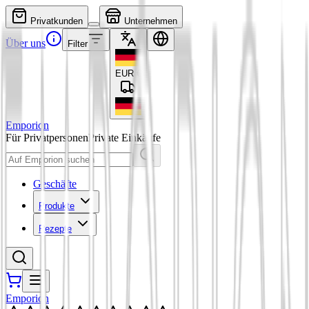
Privatkunden
Unternehmen
Über uns
Filter
EUR
€
Emporion
Für Privatpersonen
Private Einkäufe
Geschäfte
Produkte
Rezepte
Emporion