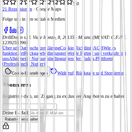
5,0
21 Rezensionen
·
Google Maps
Folge uns in den sozialen Medien
:
DrillDown s.r.l.
Viale Isonzo, 8, 20135 - Milano (MI)
VAT
:
C.F./P.I.
12392590969
Über uns
Datenschutzerklärung
Cookie-Richtlinie
AGB
Wie es
funktioniert
Rückgabebedingungen
Werde Partner und verkaufe mit
uns
Allgemeine Nutzungsbedingungen der Tuduu-Plattform
(Professionelle Nutzer)
Widerruf, Rückgabe und Stornierung
Cookie-Einstellungen
Abonnieren
Registriere dich, um Zugang zu exklusiven Angeboten zu erhalten
Deine E-Mail
Rabatte freischalten