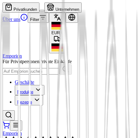
Privatkunden
Unternehmen
Über uns
Filter
EUR
€
Emporion
Für Privatpersonen
Private Einkäufe
Geschäfte
Produkte
Rezepte
Emporion