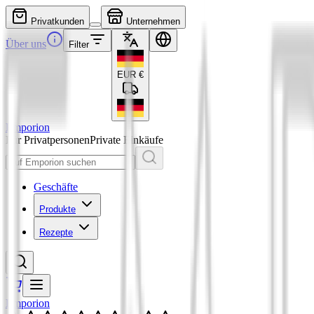
Privatkunden
Unternehmen
Über uns
Filter
EUR
€
Emporion
Für Privatpersonen
Private Einkäufe
Geschäfte
Produkte
Rezepte
Emporion