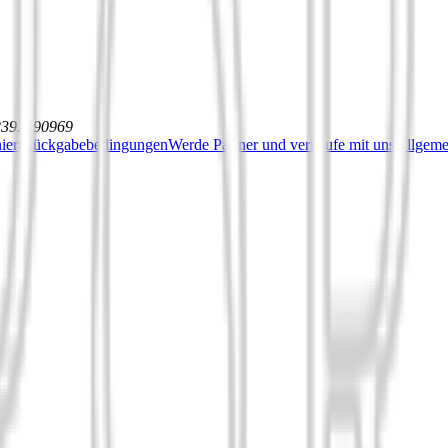
12392590969
iert
Rückgabebedingungen
Werde Partner und verkaufe mit uns
Allgeme