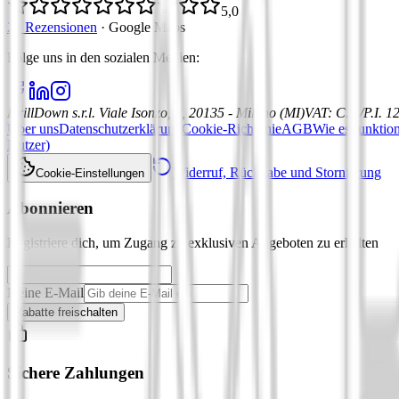
5,0
21 Rezensionen
·
Google Maps
Folge uns in den sozialen Medien
:
DrillDown s.r.l.
Viale Isonzo, 8, 20135 - Milano (MI)
VAT
:
C.F./P.I. 
Über uns
Datenschutzerklärung
Cookie-Richtlinie
AGB
Wie es funktion
Nutzer)
Widerruf, Rückgabe und Stornierung
Cookie-Einstellungen
Abonnieren
Registriere dich, um Zugang zu exklusiven Angeboten zu erhalten
Deine E-Mail
Rabatte freischalten
Sichere Zahlungen