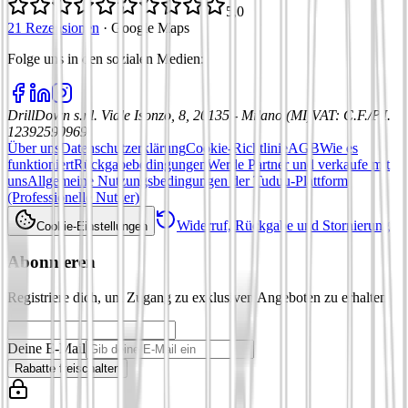
5,0
21 Rezensionen
·
Google Maps
Folge uns in den sozialen Medien
:
DrillDown s.r.l.
Viale Isonzo, 8, 20135 - Milano (MI)
VAT
:
C.F./P.I.
12392590969
Über uns
Datenschutzerklärung
Cookie-Richtlinie
AGB
Wie es
funktioniert
Rückgabebedingungen
Werde Partner und verkaufe mit
uns
Allgemeine Nutzungsbedingungen der Tuduu-Plattform
(Professionelle Nutzer)
Widerruf, Rückgabe und Stornierung
Cookie-Einstellungen
Abonnieren
Registriere dich, um Zugang zu exklusiven Angeboten zu erhalten
Deine E-Mail
Rabatte freischalten