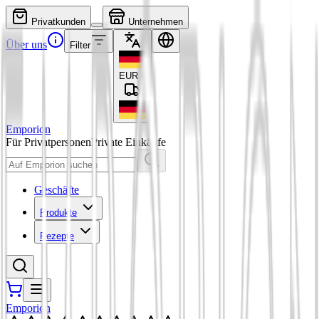
Privatkunden
Unternehmen
Über uns
Filter
EUR
€
Emporion
Für Privatpersonen
Private Einkäufe
Geschäfte
Produkte
Rezepte
Emporion