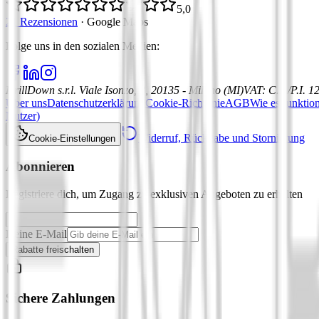
5,0
21 Rezensionen
·
Google Maps
Folge uns in den sozialen Medien
:
DrillDown s.r.l.
Viale Isonzo, 8, 20135 - Milano (MI)
VAT
:
C.F./P.I. 
Über uns
Datenschutzerklärung
Cookie-Richtlinie
AGB
Wie es funktion
Nutzer)
Widerruf, Rückgabe und Stornierung
Cookie-Einstellungen
Abonnieren
Registriere dich, um Zugang zu exklusiven Angeboten zu erhalten
Deine E-Mail
Rabatte freischalten
Sichere Zahlungen