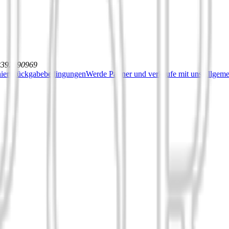
12392590969
iert
Rückgabebedingungen
Werde Partner und verkaufe mit uns
Allgeme