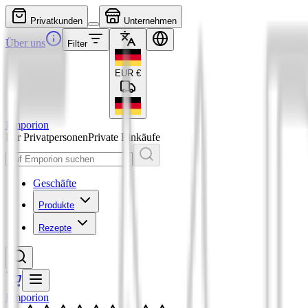
Privatkunden
Unternehmen
Über uns
Filter
EUR
€
Emporion
Für Privatpersonen
Private Einkäufe
Geschäfte
Produkte
Rezepte
Emporion