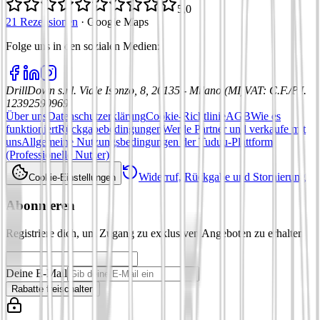
5,0
21 Rezensionen
·
Google Maps
Folge uns in den sozialen Medien
:
DrillDown s.r.l.
Viale Isonzo, 8, 20135 - Milano (MI)
VAT
:
C.F./P.I.
12392590969
Über uns
Datenschutzerklärung
Cookie-Richtlinie
AGB
Wie es
funktioniert
Rückgabebedingungen
Werde Partner und verkaufe mit
uns
Allgemeine Nutzungsbedingungen der Tuduu-Plattform
(Professionelle Nutzer)
Widerruf, Rückgabe und Stornierung
Cookie-Einstellungen
Abonnieren
Registriere dich, um Zugang zu exklusiven Angeboten zu erhalten
Deine E-Mail
Rabatte freischalten