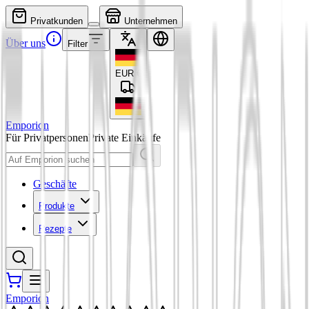
Privatkunden
Unternehmen
Über uns
Filter
EUR
€
Emporion
Für Privatpersonen
Private Einkäufe
Geschäfte
Produkte
Rezepte
Emporion